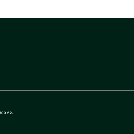
ado eG
.